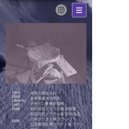
1965
神奈川県生まれ
1989
多摩美術大学卒業
1989~91
デザイン事務所勤務
1995
朝日現代クラフト展 奨励賞
1996
朝日現代クラフト展 招待出品
日本クラフト展 グランプリ
1998
工芸都市高岡クラフト展 グラン