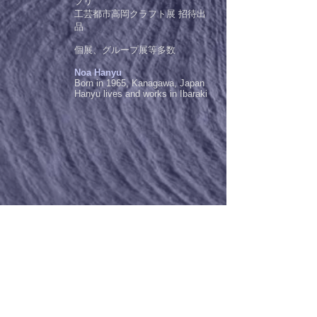
プリ
工芸都市高岡クラフト展 招待出
品
個展、グループ展等多数
Noa Hanyu
Born in 1965, Kanagawa, Japan
Hanyu lives and works in Ibaraki